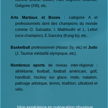
Grégoire (XIII), etc.
Arts Martiaux et Boxes
: catégorie A et
professionnels dont des champions du monde
comme O. Salvador, I. Mathlouthi et L. Lefort
(vice-champion), E.Sancery (Kung-fu), etc.
B
asketball
professionnel (Abass Sy, etc) et
Judo
(J. Taurine médaillé olympique, etc).
Nombreux sports
de niveau inter-régional :
athlétisme, football, football américain, golf,
handball, hockey sur glace, moto, natation,
patinage artistique, tennis, triathlon, ultrafond et
vélo.
Mon expérience en préparation physique