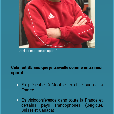
Joel poinsot coach sportif
Cela fait
35 ans que je travaille comme
entraineur
sportif
:
En présentiel à Montpellier et l
e sud de la
France
E
n visioconférence dans toute la France et
certains pays francophones
(Belgique,
Suisse et Canada)