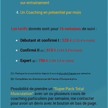
sur entrainement
Un Coaching en présentiel par mois
Les tarifs
donnés sont pour
16 semaines
de suivi :
Débutant et confirmé I :
528
€
(
132
€ le mois)
Confirmé II
:
618
€
(
154.5
€ le mois)
(1)
Expert
:
798
€
(199.5
€ le mois)
(2)
(1) :
Pratique la musculation depuis 3 ans et
plus de 6 heures
par semaine.
(2) :
Compétiteur au championnat de France, d'Europe et plus.
Possibilité de prendre un
"Super Pack Total
Musculation"
avec un ou plusieurs cours de
coaching particuliers par semaine, me contacter
pour avoir un devis avec le bouton en bas de page.