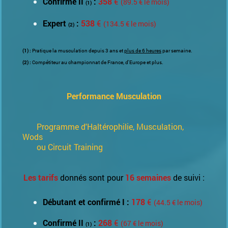
Confirmé II
:
358
€
(89.5 € le mois)
(1)
Expert
:
538
€
(134.5 € le mois)
(2)
(1) :
Pratique la musculation depuis 3 ans et
plus de 6 heures
par semaine.
(2) :
Compétiteur au championnat de France, d'Europe et plus.
Performance Musculation
Programme d'Haltérophilie, Musculation,
Wods
ou Circuit Training
Les tarifs
donnés sont pour
16 semaines
de suivi :
Débutant et confirmé I :
178
€
(44.5 € le mois)
Confirmé II
:
268
€
(67 € le mois)
(1)