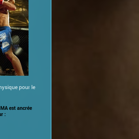
hysique pour le
MMA est ancrée
r :