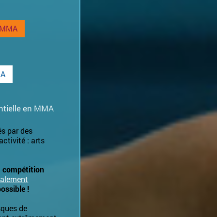
e MMA
MA
entielle en MMA
s par des
tivité : arts
a compétition
talement
ossible !
sques de