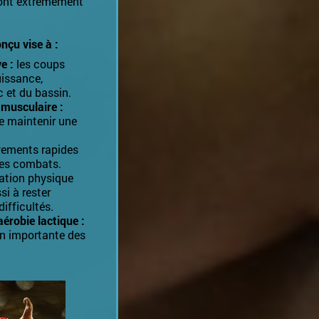
ront extrêmement
çu vise à :
e :
les coups
issance,
 et du bassin.
 musculaire :
 de maintenir une
vements rapides
 les combats.
ration physique
si à rester
difficultés.
érobie lactique :
on importante des