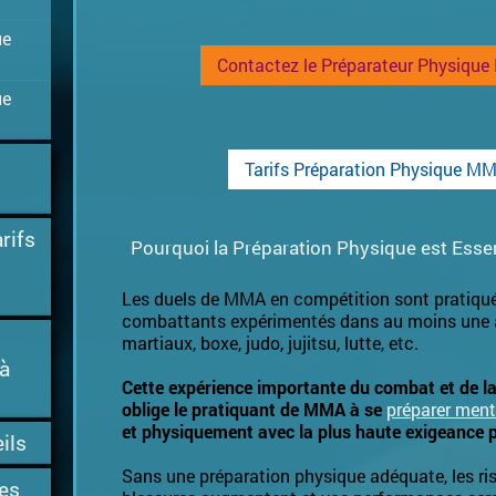
ue
Contactez le Préparateur Physiqu
ue
Tarifs Préparation Physique M
rifs
Pourquoi la Préparation Physique est Ess
Les duels de MMA en compétition sont pratiqué
combattants expérimentés dans au moins une ac
martiaux, boxe, judo, jujitsu, lutte, etc.
à
Cette expérience importante du combat et de l
oblige le pratiquant de MMA à se
préparer men
et physiquement avec la plus haute exigeance p
ils
Sans une préparation physique adéquate, les ri
ces