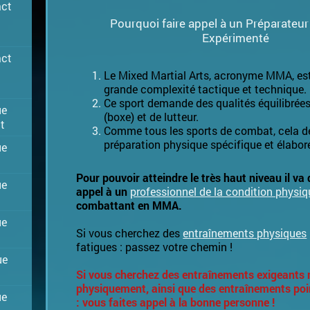
act
Pourquoi faire appel à un Préparateu
Expérimenté
act
Le Mixed Martial Arts, acronyme MMA, est
grande complexité tactique et technique.
Ce sport demande des qualités équilibrées
ue
(boxe) et de lutteur.
t
Comme tous les sports de combat, cela 
préparation physique spécifique et élabor
ue
Pour pouvoir atteindre le très haut niveau il va d
ue
appel à un
professionnel de la condition physiq
combattant en MMA.
ue
Si vous cherchez des
entraînements physiques
fatigues : passez votre chemin !
ue
Si vous cherchez des entraînements exigeants
physiquement, ainsi que des entraînements poi
ue
: vous faites appel à la bonne personne !