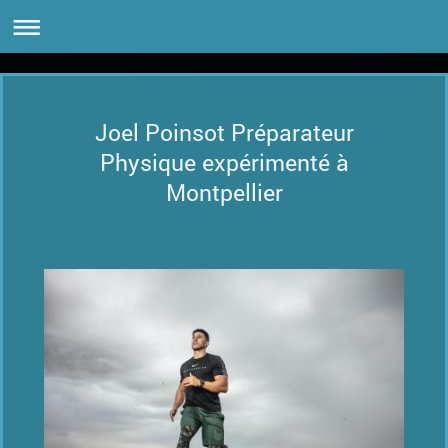
Joel Poinsot Préparateur
Physique expérimenté à
Montpellier